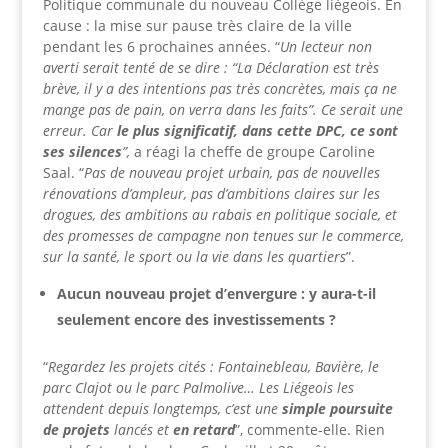
Politique communale du nouveau Collège liégeois. En
cause : la mise sur pause très claire de la ville
pendant les 6 prochaines années. “
Un lecteur non
averti serait tenté de se dire : “La Déclaration est très
brève, il y a des intentions pas très concrètes, mais ça ne
mange pas de pain, on verra dans les faits”. Ce serait une
erreur. Car
le plus significatif, dans cette DPC, ce sont
ses silences
”,
a réagi la cheffe de groupe Caroline
Saal. “
Pas de nouveau projet urbain, pas de nouvelles
rénovations d’ampleur, pas d’ambitions claires sur les
drogues, des ambitions au rabais en politique sociale, et
des promesses de campagne non tenues sur le commerce,
sur la santé, le sport ou la vie dans les quartiers
”.
Aucun nouveau projet d’envergure : y aura-t-il
seulement encore des investissements ?
“
Regardez les projets cités : Fontainebleau, Bavière, le
parc Clajot ou le parc Palmolive… Les Liégeois les
attendent depuis longtemps, c’est une
simple poursuite
de projets
lancés et
en retard
”, commente-elle. Rien