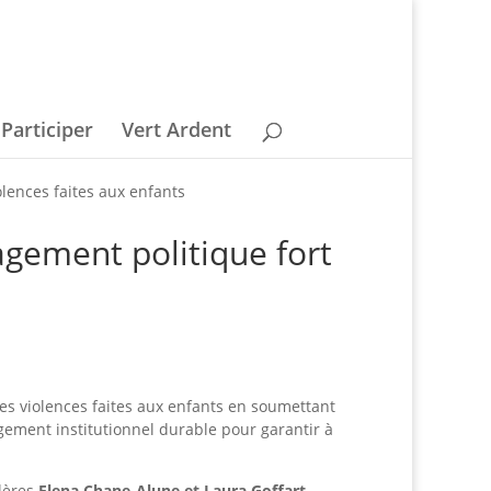
Participer
Vert Ardent
olences faites aux enfants
agement politique fort
les violences faites aux enfants en soumettant
ement institutionnel durable pour garantir à
llères
Elena Chane-Alune et Laura Goffart