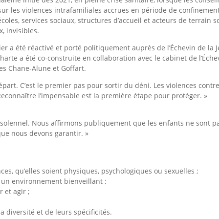
r les violences intrafamiliales accrues en période de confinement et
écoles, services sociaux, structures d’accueil et acteurs de terrain s
, invisibles.
ier a été réactivé et porté politiquement auprès de l’Échevin de la
arte a été co-construite en collaboration avec le cabinet de l’Éche
ères Chane-Alune et Goffart.
départ. C’est le premier pas pour sortir du déni. Les violences cont
. Reconnaître l’impensable est la première étape pour protéger. »
 solennel. Nous affirmons publiquement que les enfants ne sont pa
que nous devons garantir. »
ces, qu’elles soient physiques, psychologiques ou sexuelles ;
ns un environnement bienveillant ;
 et agir ;
a diversité et de leurs spécificités.