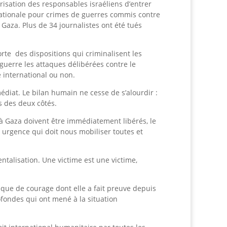
orisation des responsables israéliens d’entrer
nationale pour crimes de guerres commis contre
 Gaza. Plus de 34 journalistes ont été tués
orte des dispositions qui criminalisent les
e guerre les attaques délibérées contre le
é international ou non.
édiat. Le bilan humain ne cesse de s’alourdir :
s des deux côtés.
 à Gaza doivent être immédiatement libérés, le
e urgence qui doit nous mobiliser toutes et
entalisation. Une victime est une victime,
nque de courage dont elle a fait preuve depuis
ofondes qui ont mené à la situation