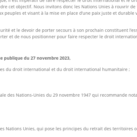
e, il est impératif de faire respecter le droit international et le d
teindre cet objectif. Nous invitons donc les Nations Unies à rouvrir
ux peuples et visant à la mise en place d’une paix juste et durable 
urité et le devoir de porter secours à son prochain constituent l
rter et de nous positionner pour faire respecter le droit internatio
ce publique du 27 novembre 2023,
es du droit international et du droit international humanitaire ;
nérale des Nations-Unies du 29 novembre 1947 qui recommande nota
des Nations Unies, qui pose les principes du retrait des territoire