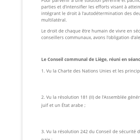
Pour parvenir à une solution pérenne et pacifiqu
parties et d’intensifier les efforts visant à at
intégrant le droit à l’autodétermination des de
multilatéral.
Le droit de chaque être humain de vivre en séc
conseillers communaux, avons l’obligation d’ale
Le Conseil communal de Liège, réuni en séan
Vu la Charte des Nations Unies et les princip
Vu la résolution 181 (II) de l’Assemblée gé
juif et un État arabe ;
Vu la résolution 242 du Conseil de sécurité 
paix ;