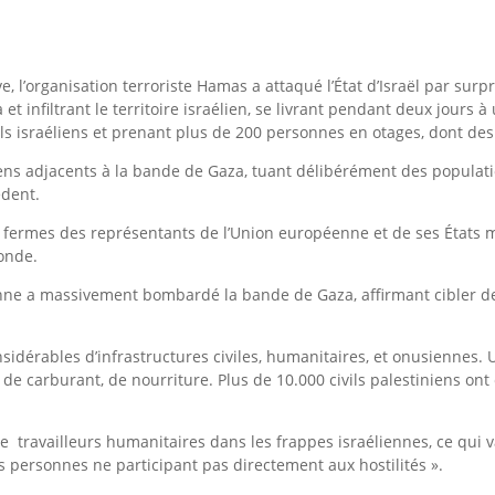
e, l’organisation terroriste Hamas a attaqué l’État d’Israël par surp
t infiltrant le territoire israélien, se livrant pendant deux jours 
ivils israéliens et prenant plus de 200 personnes en otages, dont 
éliens adjacents à la bande de Gaza, tuant délibérément des populat
édent.
s fermes des représentants de l’Union européenne et de ses États 
onde.
enne a massivement bombardé la bande de Gaza, affirmant cibler des 
nsidérables d’infrastructures civiles, humanitaires, et onusiennes
, de carburant, de nourriture. Plus de 10.000 civils palestiniens on
e travailleurs humanitaires dans les frappes israéliennes, ce qui 
s personnes ne participant pas directement aux hostilités ».