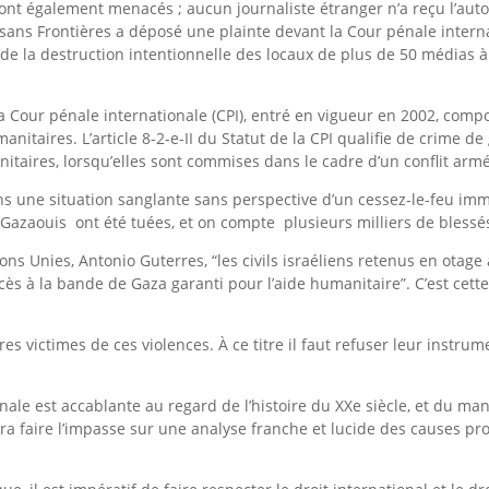
n sont également menacés ; aucun journaliste étranger n’a reçu l’aut
s sans Frontières a déposé une plainte devant la Cour pénale inter
t de la destruction intentionnelle des locaux de plus de 50 médias à
 la Cour pénale internationale (CPI), entré en vigueur en 2002, comp
nitaires. L’article 8-2-e-II du Statut de la CPI qualifie de crime d
nitaires, lorsqu’elles sont commises dans le cadre d’un conflit arm
ns une situation sanglante sans perspective d’un cessez-le-feu imm
de Gazaouis ont été tuées, et on compte plusieurs milliers de blessé
ns Unies, Antonio Guterres, “les civils israéliens retenus en otage
ccès à la bande de Gaza garanti pour l’aide humanitaire”. C’est cett
res victimes de ces violences. À ce titre il faut refuser leur instrum
ale est accablante au regard de l’histoire du XXe siècle, et du ma
rra faire l’impasse sur une analyse franche et lucide des causes pr